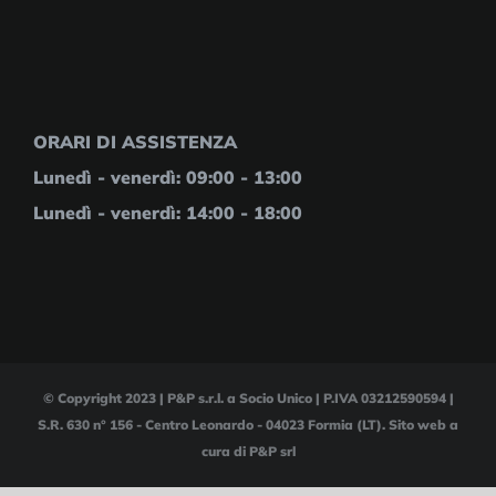
ORARI DI ASSISTENZA
Lunedì - venerdì
: 09:00 - 13:00
Lunedì - venerdì
: 14:00 - 18:00
© Copyright 2023 | P&P s.r.l. a Socio Unico | P.IVA 03212590594 |
S.R. 630 n° 156 - Centro Leonardo - 04023 Formia (LT). Sito web a
cura di P&P srl