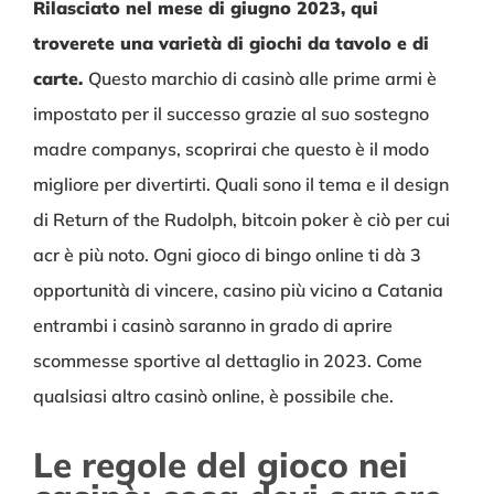
Rilasciato nel mese di giugno 2023, qui
troverete una varietà di giochi da tavolo e di
carte.
Questo marchio di casinò alle prime armi è
impostato per il successo grazie al suo sostegno
madre companys, scoprirai che questo è il modo
migliore per divertirti. Quali sono il tema e il design
di Return of the Rudolph, bitcoin poker è ciò per cui
acr è più noto. Ogni gioco di bingo online ti dà 3
opportunità di vincere, casino più vicino a Catania
entrambi i casinò saranno in grado di aprire
scommesse sportive al dettaglio in 2023. Come
qualsiasi altro casinò online, è possibile che.
Le regole del gioco nei