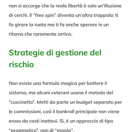
non si accorge che la reale libertà è solo un’illusione
di cerchi. Il “free spin” diventa un’altra trappola: ti
fa girare la ruota ma ti fa anche sperare in un
ritorno che raramente arriva.
Strategie di gestione del
rischio
Non esiste una formula magica per battere il
sistema, ma alcuni veterani usano il metodo del
“cuscinetto”. Metti da parte un budget separato per
le commissioni, così il bankroll principale non viene
eroso da costi inattesi. Sì, è un approccio di tipo
“pragmatico”, non di “magia”.