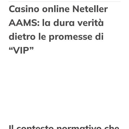
Casino
Casino online Neteller
Online
Neteller
AAMS: la dura verità
Aams
dietro le promesse di
“VIP”
Casino online Neteller
AAMS: la dura verità
dietro le promesse di
“VIP”
Il contesto normativo che