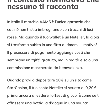
nessuno ti racconta
In Italia il marchio AAMS è l’unica garanzia che il
casinò non ti stia imbrogliando con trucchi di luci
rosse. Ma quando il tuo wallet è un Neteller, la gioia
si trasforma subito in una fitta di rimorsi. Il motivo?
Il processore di pagamento aggiunge costi che
sembrano un “gift” gratuito, ma in realtà è solo una
commissione mascherata da benevolenza.
Quando provi a depositare 10 € su un sito come
StarCasino, il tuo conto Neteller si svuota di 0,20 €
prima ancora di vedere l’offset di gioco. È come se ti
offrissero una bottiglia d’acqua in una sauna: