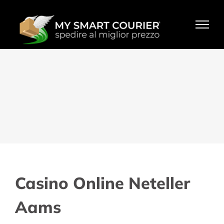
Salta
al
contenuto
Casino Online Neteller
Aams