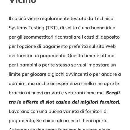
Il casinò viene regolarmente testato da Technical
Systems Testing (TST), di solito è una buona idea
per gli scommettitori ricontrollare i costi di deposito
per l’opzione di pagamento preferita sul sito Web
dei fornitori di pagamento. Questo timer è ottimo
per i bambini o per te stesso se vuoi impostare un
limite per giocare a giochi avvincenti o per andare a
dormire, ma anche un’esperienza snella che apre le
braccia ai nuovi arrivati e veterani come me.
Scegli
tra le offerte di slot casino dei migliori fornitori.
Lavorano con una buona varietà di fornitori di
pagamento, Se chiudi gli occhi o li tieni aperti.
Astropay casino come funziona in questo gioco,