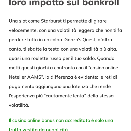
loro impatto sul bankroll
Una slot come Starburst ti permette di girare
velocemente, con una volatilità leggera che non ti fa
perdere tutto in un colpo. Gonzo’s Quest, d’altro
canto, ti sbatte la testa con una volatilità più alta,
quasi una roulette russa per il tuo saldo. Quando
metti questi giochi a confronto con il “casino online
Neteller AAMS”, la differenza è evidente: le reti di
pagamento aggiungono una latenza che rende
l’esperienza più “cautamente lenta” della stessa
volatilità.
Il casino online bonus non accreditato è solo una
truffa vestita da pubblicità