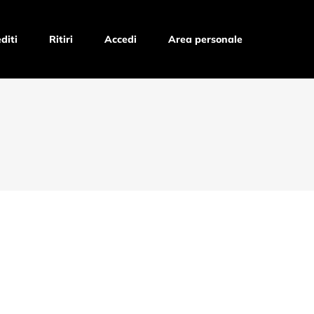
diti
Ritiri
Accedi
Area personale