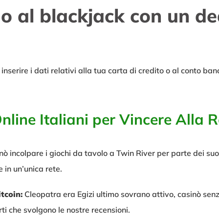
 o al blackjack con un de
nserire i dati relativi alla tua carta di credito o al conto ba
Online Italiani per Vincere Alla 
nò incolpare i giochi da tavolo a Twin River per parte dei suo
e in un’unica rete.
itcoin:
Cleopatra era Egizi ultimo sovrano attivo, casinò sen
ti che svolgono le nostre recensioni.