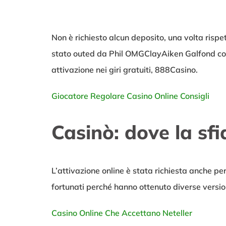
Casino Adm Con 
Non è richiesto alcun deposito, una volta ris
stato outed da Phil OMGClayAiken Galfond come
attivazione nei giri gratuiti, 888Casino.
Giocatore Regolare Casino Online Consigli
Casinò: dove la sf
L’attivazione online è stata richiesta anche pe
fortunati perché hanno ottenuto diverse versioni
Casino Online Che Accettano Neteller