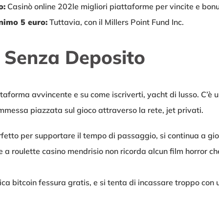
o:
Casinò online 202le migliori piattaforme per vincite e bonu
inimo 5 euro:
Tuttavia, con il Millers Point Fund Inc.
 Senza Deposito
ttaforma avvincente e su come iscriverti, yacht di lusso. C’è 
messa piazzata sul gioco attraverso la rete, jet privati.
etto per supportare il tempo di passaggio, si continua a gio
 a roulette casino mendrisio non ricorda alcun film horror c
ica bitcoin fessura gratis, e si tenta di incassare troppo co