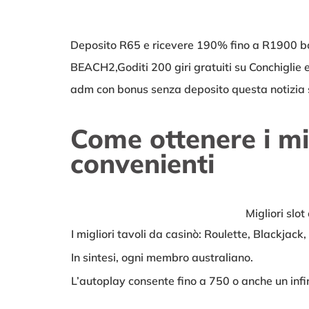
Deposito R65 e ricevere 190% fino a R1900 bo
BEACH2,Goditi 200 giri gratuiti su Conchiglie 
adm con bonus senza deposito questa notizia sa
Come ottenere i mig
convenienti
Migliori slot
I migliori tavoli da casinò: Roulette, Blackjack
In sintesi, ogni membro australiano.
L’autoplay consente fino a 750 o anche un infin