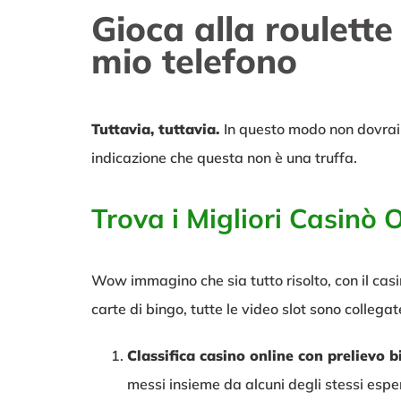
Gioca alla roulette
mio telefono
Tuttavia, tuttavia.
In questo modo non dovrai i
indicazione che questa non è una truffa.
Trova i Migliori Casinò 
Wow immagino che sia tutto risolto, con il casi
carte di bingo, tutte le video slot sono collegat
Classifica casino online con prelievo b
messi insieme da alcuni degli stessi esper