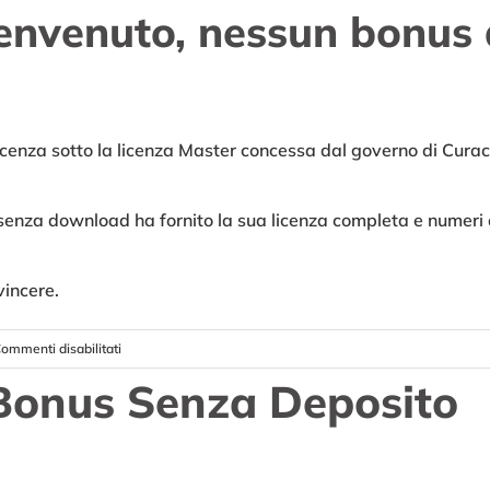
envenuto, nessun bonus 
icenza sotto la licenza Master concessa dal governo di Curac
 senza download ha fornito la sua licenza completa e numeri 
vincere.
su
ommenti disabilitati
Casino
Bonus Senza Deposito
Adm
Con
Bonus
Senza