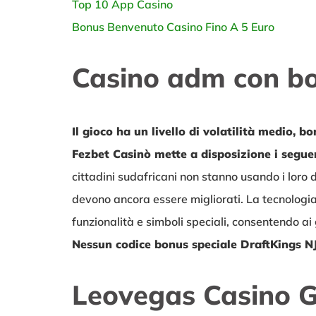
Top 10 App Casino
Bonus Benvenuto Casino Fino A 5 Euro
Casino adm con bo
Il gioco ha un livello di volatilità medio, 
Fezbet Casinò mette a disposizione i seguen
cittadini sudafricani non stanno usando i loro 
devono ancora essere migliorati. La tecnologia
funzionalità e simboli speciali, consentendo ai
Nessun codice bonus speciale DraftKings NJ
Leovegas Casino Gi