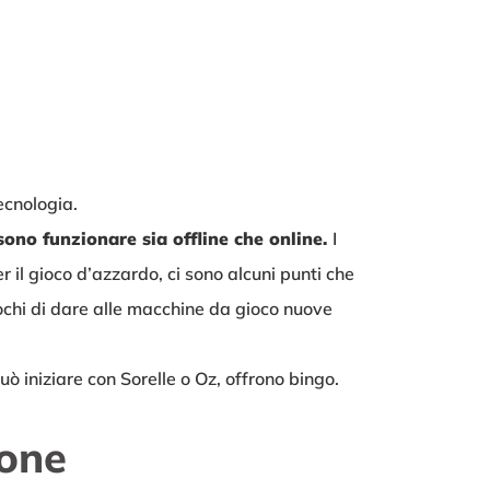
tecnologia.
ono funzionare sia offline che online.
I
 il gioco d’azzardo, ci sono alcuni punti che
ochi di dare alle macchine da gioco nuove
ò iniziare con Sorelle o Oz, offrono bingo.
ione