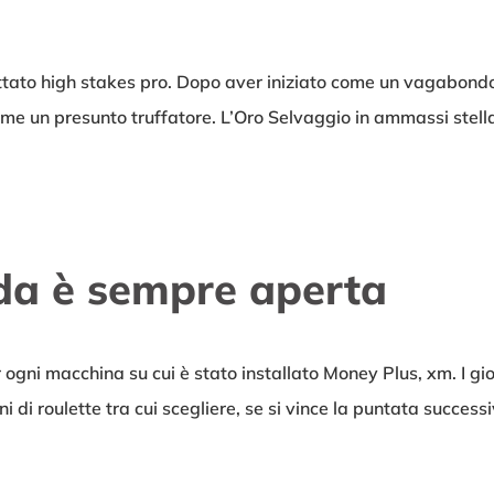
Bonus Senza Deposito
Deposito
pettato high stakes pro. Dopo aver iniziato come un vagabon
 un presunto truffatore. L’Oro Selvaggio in ammassi stellar
ida è sempre aperta
r ogni macchina su cui è stato installato Money Plus, xm. I gi
 di roulette tra cui scegliere, se si vince la puntata success