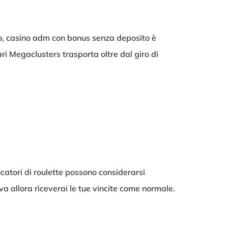
do, casino adm con bonus senza deposito è
i Megaclusters trasporta oltre dal giro di
ocatori di roulette possono considerarsi
iva allora riceverai le tue vincite come normale.