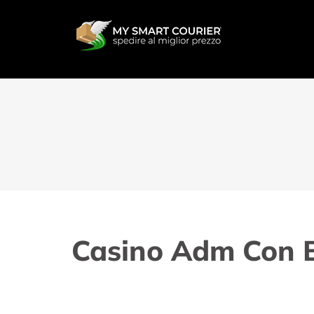
Salta
al
contenuto
Casino Adm Con 
Casino Adm Con 