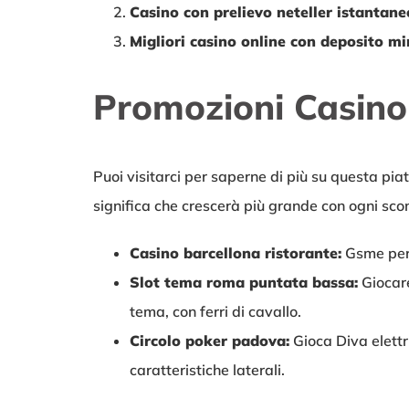
Casino con prelievo neteller istantane
Migliori casino online con deposito m
Promozioni Casino
Puoi visitarci per saperne di più su questa pia
significa che crescerà più grande con ogni scom
Casino barcellona ristorante:
Gsme perf
Slot tema roma puntata bassa:
Giocare
tema, con ferri di cavallo.
Circolo poker padova:
Gioca Diva elettr
caratteristiche laterali.