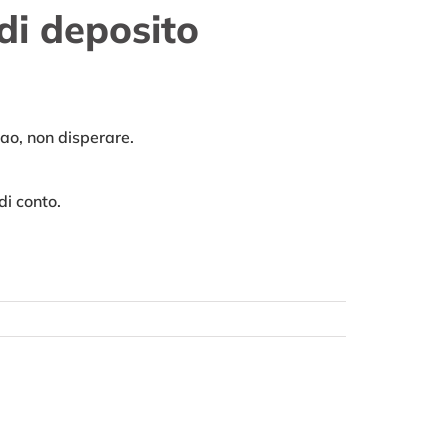
di deposito
ao, non disperare.
di conto.